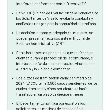
Interior, de conformidad con la Directiva 110.
proceso?
La VACCU (Unidad de Evaluación de la Conducta de
¿Cómo puedo saber si me han denegado o anulado
los Solicitantes de Visado) evalúa la conducta y
la solicitud por motivos personales?
analiza los riesgos para la comunidad australiana.
¿Cuáles son mis opciones y pasos a seguir?
La decisión la toma el delegado del ministro; se
pueden presentar recursos ante el Tribunal de
¿Cómo puede ayudar un abogado especializado en
Recurso Administrativo (ART).
inmigración australiana?
Entre los aspectos principales que se tienen en
cuenta figuran la protección de la comunidad, el
interés superior de los menores, los vínculos con
Australia y la violencia doméstica.
Los plazos de tramitación varían; en marzo de
2024, VACCU tenía 3.500 casos pendientes, de los
cuales el setenta y cinco por ciento se había
tramitado en un plazo de dieciséis meses.
El Departamento notifica por escrito a los
solicitantes los motivos de denegación o