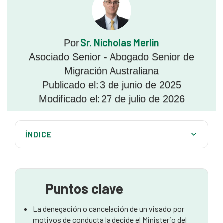
Sr. Nicholas Merlin
Por
Asociado Senior - Abogado Senior de
Migración Australiana
Publicado el:
3 de junio de 2025
Modificado el:
27 de julio de 2026
ÍNDICE
¿Quién toma la decisión sobre la anulación?
¿Qué es la Unidad de Consideración del Carácter del
Solicitante de Visado (VACCU)?
Puntos clave
¿Cuánto dura el proceso?
La denegación o cancelación de un visado por
motivos de conducta la decide el Ministerio del
¿Qué elementos se tienen en cuenta durante el