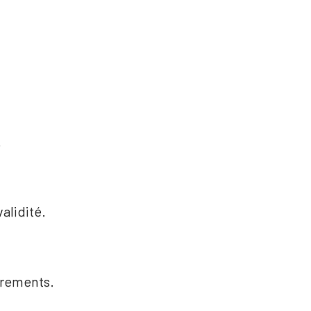
.
alidité.
trements.