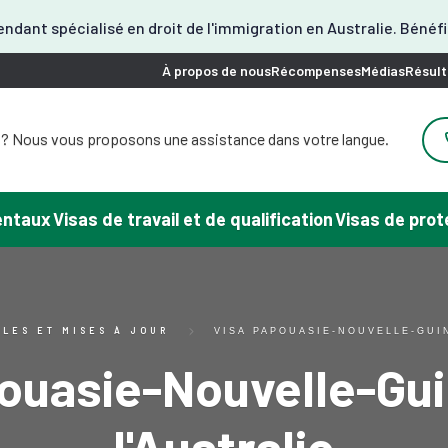
ndant spécialisé en droit de l'immigration en Australie. Bénéf
À propos de nous
Récompenses
Médias
Résult
 ? Nous vous proposons une assistance dans votre langue.
besoin d'aide ? Une assistance en coréen est disponible.
 besoin d'aide ? Nous pouvons vous aider en japonais.
 besoin d'aide ? Nous proposons un service en chinois.
rentaux
Visas de travail et de qualification
Visas de prot
soin d'aide pour votre visa ? Nous pouvons vous aider en
espagnol.
us proposons ici une assistance en vietnamien.
LES ET MISES À JOUR
VISA PAPOUASIE-NOUVELLE-GUI
ouasie-Nouvelle-Gu
l'Australie