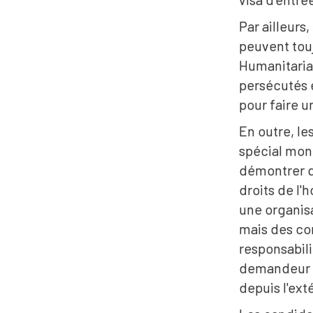
Par ailleurs
peuvent tou
Humanitarian
persécutés 
pour faire 
En outre, l
spécial mon
démontrer qu
droits de l
une organis
mais des con
responsabil
demandeur en
depuis l'exté