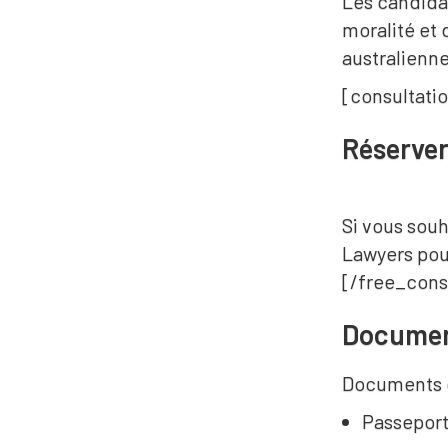
Les candida
moralité et 
australienne
[consultatio
Réserver
Si vous souh
Lawyers pou
[/free_cons
Documen
Documents d
Passeport