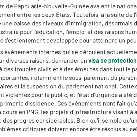
ts de Papouasie-Nouvelle-Guinée avaient la national
rement entre les deux États. Toutefois, à la suite d
né une baisse des niveaux d'immigration, désormais
stralie pour l'éducation, l'emploi et des raisons hu
s'est lentement développée pour atteindre un peu
s événements internes qui se déroulent actuellement
ur diverses raisons, demander un
visa de protection
 des troubles civils et à des émeutes dans tout le p
mportantes, notamment le sous-paiement du personne
res et la suspension du parlement national. Cette 
violentes pour le public, et l'état d'urgence a été 
éprimer la dissidence. Ces événements n'ont fait q
n cours en PNG, les projets d'infrastructure visant à 
re des progrès considérables. Bien qu'il semble qu'u
oblèmes critiques doivent encore être résolus au sei