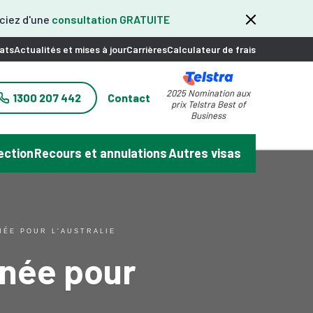
iciez d'une
consultation GRATUITE
ats
Actualités et mises à jour
Carrières
Calculateur de frais
2025 Nomination aux
1300 207 442
Contact
prix Telstra Best of
Business
ection
Recours et annulations
Autres visas
NÉE POUR L'AUSTRALIE
inée pour