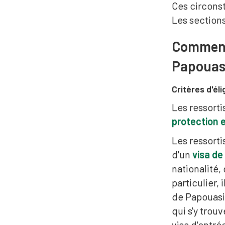
Ces circons
Les sections
Comment 
Papouasi
Critères d'él
Les ressort
protection e
Les ressort
d'un
visa de
nationalité,
particulier,
de Papouasie
qui s'y trouv
visa d'entrée