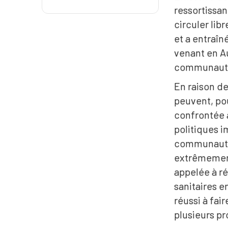
ressortissan
circuler lib
et a entraî
venant en Au
communauté 
En raison de
peuvent, po
confrontée à
politiques i
communautai
extrêmement 
appelée à r
sanitaires e
réussi à fai
plusieurs pr