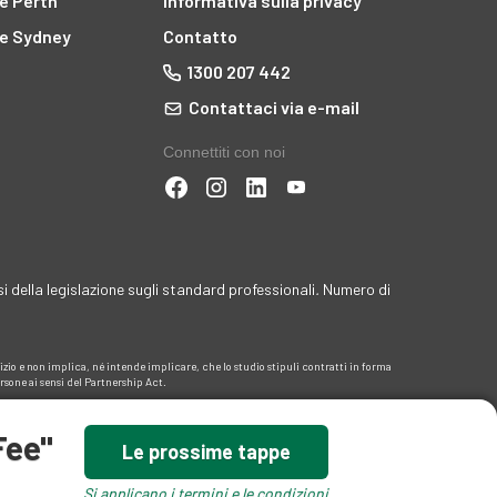
ne Perth
Informativa sulla privacy
ne Sydney
Contatto
1300 207 442
Contattaci via e-mail
Connettiti con noi
i della legislazione sugli standard professionali
.
Numero di
rvizio e non implica, né intende implicare, che lo studio stipuli contratti in forma
ersone ai sensi del Partnership Act.
Fee"
Le prossime tappe
Si applicano i termini e le condizioni