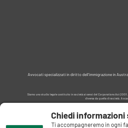
Avvocati specializzati in diritto dell'immigrazione in Aust
Siamo uno studio legale costituito in società ai sensi del Corporations Act 2001. L
diversa da quella di società. A sca
Chiedi informazioni 
Ti accompagneremo in ogni fa