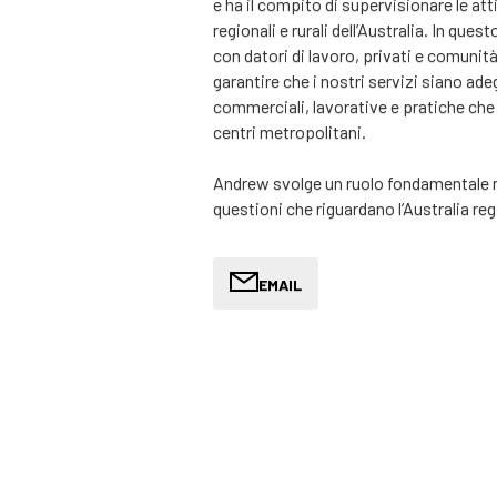
e ha il compito di supervisionare le atti
regionali e rurali dell’Australia. In ques
con datori di lavoro, privati e comunità
garantire che i nostri servizi siano ade
commerciali, lavorative e pratiche che 
centri metropolitani.
Andrew svolge un ruolo fondamentale n
questioni che riguardano l’Australia regi
imprese che devono affrontare carenze
regionali che cercano di accedere a tale
individui che intendono ottenere un vis
EMAIL
aree regionali. Lavora a stretto contatt
studio per contribuire a definire l’eroga
coinvolgimento efficace con i clienti nel
Avendo vissuto e lavorato sia nelle gran
Andrew apporta una solida comprensione
metropolitani e quelli regionali. Questa
comprendere le sfide e le opportunità c