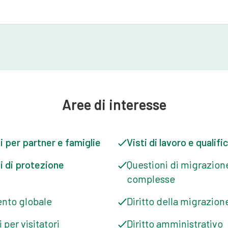
prese le considerazioni pratiche che
gratoria, il reclutamento e l’esito
drew fornisce costantemente
i sviluppi che interessano le aree
strategico dell'azienda in questo
ruolo riflette l'impegno dell'azienda a
Aree di interesse
 commerciali metropolitani, ma in tutta
zione continua a svolgere un ruolo
a di manodopera e nel sostenere la
i per partner e famiglie
Visti di lavoro e qualifi
i di protezione
Questioni di migrazion
complesse
ento globale
Diritto della migrazion
i per visitatori
Diritto amministrativo