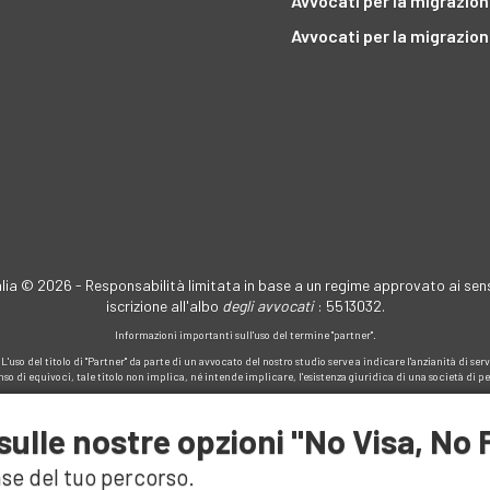
Avvocati per la migrazio
Avvocati per la migrazio
ralia © 2026 - Responsabilità limitata in base a un regime approvato ai sens
iscrizione all'albo
degli avvocati
: 5513032.
Informazioni importanti sull'uso del termine "partner".
'uso del titolo di "Partner" da parte di un avvocato del nostro studio serve a indicare l'anzianità di se
nso di equivoci, tale titolo non implica, né intende implicare, l'esistenza giuridica di una società di p
sulle nostre opzioni "No Visa, No 
se del tuo percorso.