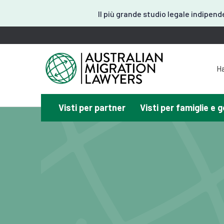
Il più grande studio legale indipend
Ha
H
Visti per partner
Visti per famiglie e g
Hai 