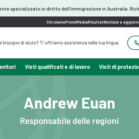
ente specializzato in diritto dell'immigrazione in Australia. Ric
Chi siamo
Premi
Media
Risultati
Notizie e aggior
i bisogno di aiuto? Ti offriamo assistenza nella tua lingua.
ai bisogno di aiuto? È disponibile l'assistenza in coreano.
Ha bisogno di aiuto? Possiamo assisterla in giapponese.
Ha bisogno di aiuto? Offriamo assistenza in cinese.
enitori
Visti qualificati e di lavoro
Visti di protezi
bisogno di aiuto per il visto? Possiamo aiutarti in spagnolo.
Qui offriamo assistenza in vietnamita.
Andrew Euan
Responsabile delle regioni