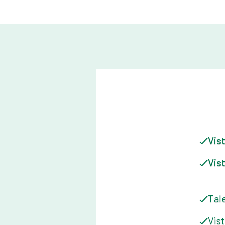
operano nelle comunità regionali, com
spesso influenzano la pianificazione mi
dell’insediamento.
Con sede nell'Australia regionale, An
approfondimenti sulle condizioni e sugl
regionali e contribuisce all'approccio 
importante segmento di mercato. Il suo 
sostenere i clienti non solo nei centri
l'economia australiana, dove l'immigra
fondamentale nel soddisfare la domand
crescita regionale.
Vist
Vist
Tal
Vist