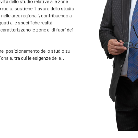
vità dello studio relative alle zone
to ruolo, sostiene il lavoro dello studio
 nelle aree regionali, contribuendo a
guati alle specifiche realtà
caratterizzano le zone al di fuori dei
el posizionamento dello studio su
onale, tra cui le esigenze delle
 di manodopera, dei datori di lavoro
nti provenienti dall’estero e dei singoli
to legato alle opportunità offerte dalle
o con i team legali e operativi dello
zione dei servizi e favorire un
le aree regionali e rurali.
di città che nei centri regionali,
 delle differenze tra gli ambienti
 prospettiva aiuta lo studio a
he devono affrontare i clienti che