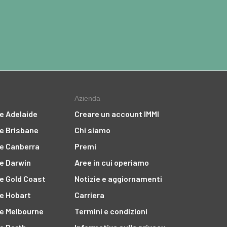
Azienda
ne Adelaide
Creare un account IMMI
ne Brisbane
Chi siamo
ne Canberra
Premi
ne Darwin
Aree in cui operiamo
ne Gold Coast
Notizie e aggiornamenti
ne Hobart
Carriera
ne Melbourne
Termini e condizioni