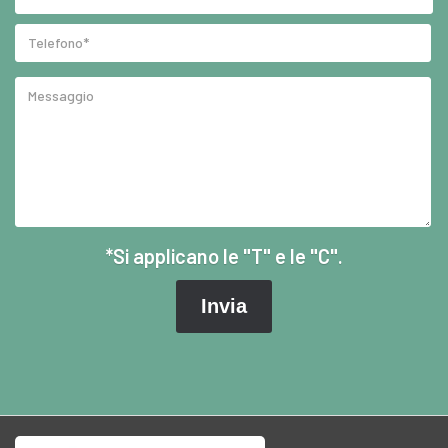
*Si applicano le "T" e le "C".