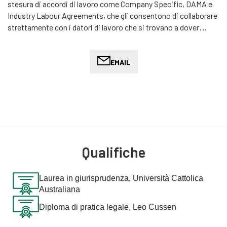
stesura di accordi di lavoro come Company Specific, DAMA e
Industry Labour Agreements, che gli consentono di collaborare
strettamente con i datori di lavoro che si trovano a dover
affrontare scenari di immigrazione complessi.
Joshua si è laureato in legge presso l'Università Cattolica
EMAIL
Australiana e ha conseguito il Diploma in Pratica Legale presso
il Leo Cussen Centre for Law. Dopo l'ammissione alla
professione, Joshua ha scoperto rapidamente la sua passione
per il diritto dell'immigrazione. Spinto dalle sfide e dalle
soddisfazioni di questo campo, ha coltivato una profonda
comprensione delle complessità dell'immigrazione per guidare
i clienti in modo chiaro attraverso le loro opzioni e tracciare il
Qualifiche
percorso ottimale per raggiungere i loro obiettivi. Joshua è
orgoglioso di offrire una guida personalizzata sia ai datori di
Laurea in giurisprudenza, Università Cattolica
lavoro che ai richiedenti il visto, demistificando l'intricato
Australiana
processo di immigrazione con consigli personalizzati, opzioni
dettagliate e una panoramica completa dei potenziali
Diploma di pratica legale, Leo Cussen
vantaggi.