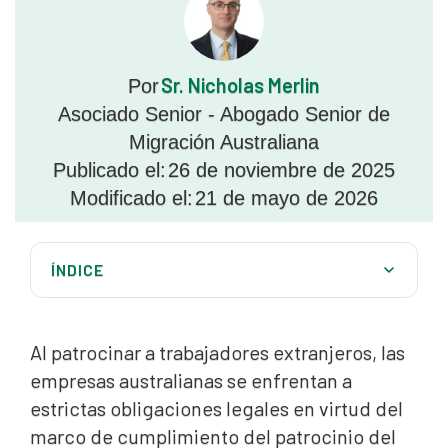
Sr. Nicholas Merlin
Por
Asociado Senior - Abogado Senior de
Migración Australiana
Publicado el:
26 de noviembre de 2025
Modificado el:
21 de mayo de 2026
ÍNDICE
Ámbitos clave de los riesgos de cumplimiento del
padrón de empresas
Al patrocinar a trabajadores extranjeros, las
El papel fundamental del registro y la notificación
empresas australianas se enfrentan a
estrictas obligaciones legales en virtud del
Consecuencias de una infracción de patrocinio
marco de cumplimiento del patrocinio del
Estrategias proactivas para cumplir la normativa