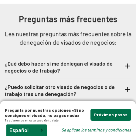
Preguntas más frecuentes
Lea nuestras preguntas más frecuentes sobre la
denegación de visados de negocios:
¿Qué debo hacer si me deniegan el visado de
negocios o de trabajo?
Si le deniegan alguna de sus solicitudes, le
¿Puedo solicitar otro visado de negocios o de
recomendamos que se asesore con un abogado
trabajo tras una denegación?
especializado en inmigración para que le guíe
La posibilidad de volver a solicitar un visado
en los pasos que debe dar ante una
Pregunta por nuestras opciones «Si no
depende de si el visado anterior se solicitó
Próximos pasos
consigues el visado, no pagas nada»
denegación.
Te guiaremos en cada paso de tu viaje.
onshore u offshore.
Español
Se aplican los términos y condiciones