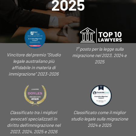
2025
1° posto per la legge sulla
Vincitore del premio "Studio
migrazione nel 2023, 2024 e
legale australiano più
2025
affidabile in materia di
immigrazione" 2023-2026
Classificato tra i migliori
Classificato come il miglior
avvocati specializzati in
studio legale sulla migrazione
diritto dell'immigrazione nel
2024 e 2025
2023, 2024, 2025 e 2026