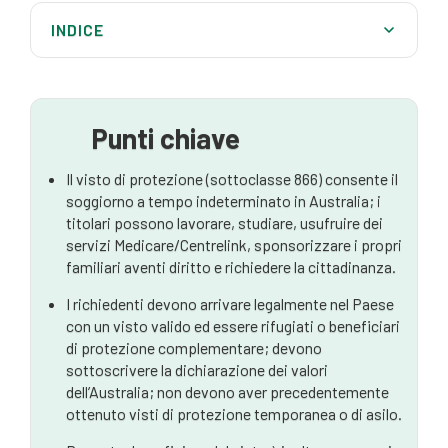
INDICE
Ho diritto a un visto di protezione?
Criteri di ammissibilità
Punti chiave
Il processo di candidatura
Il visto di protezione (sottoclasse 866) consente il
Cosa succede dopo aver fatto domanda?
soggiorno a tempo indeterminato in Australia; i
titolari possono lavorare, studiare, usufruire dei
Errori comuni da evitare
servizi Medicare/Centrelink, sponsorizzare i propri
Elementi essenziali dell'applicazione
familiari aventi diritto e richiedere la cittadinanza.
I richiedenti devono arrivare legalmente nel Paese
con un visto valido ed essere rifugiati o beneficiari
di protezione complementare; devono
sottoscrivere la dichiarazione dei valori
dell’Australia; non devono aver precedentemente
ottenuto visti di protezione temporanea o di asilo.