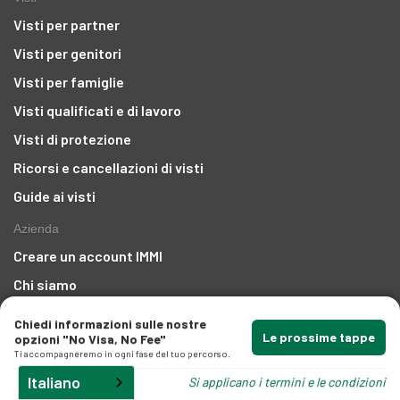
Visti per partner
Visti per genitori
Visti per famiglie
Visti qualificati e di lavoro
Visti di protezione
Ricorsi e cancellazioni di visti
gli
Guide ai visti
Azienda
Creare un account IMMI
Chi siamo
Premi
Chiedi informazioni sulle nostre
Le prossime tappe
opzioni "No Visa, No Fee"
Aree in cui operiamo
Ti accompagneremo in ogni fase del tuo percorso.
Notizie e aggiornamenti
Italiano
Si applicano i termini e le condizioni
Carriera