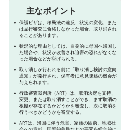
プロテクションビザはどのようにキャンセルされま
すか？
主なポイント
オーストラリアの行政不服審判所に不服を申し立て
保護ビザは、移民法の違反、状況の変化、また
る権利
は品行審査に合格しなかった場合、取り消され
ることがあります。
ビザが取り消されるべきかどうかは、どのように決
定されるのですか？
状況的な理由としては、自発的に母国へ帰国し
た場合や、状況が改善され迫害の恐れがなくな
キャンセルの結果は？
った場合などが挙げられる。
取り消しが行われる前に「取り消し検討の意向
通知」が発行され、保有者に意見陳述の機会が
与えられます。
行政審査裁判所（ART）は、取消決定を支持、
変更、または取り消すことができ、まず取消の
根拠が存在するかどうかを審査し、次に取消を
行うべきかどうかを審査する。
ARTは、帰国に伴う危害、家族の困窮、地域社
会への貢献、国際的義務などの要素を総合的に