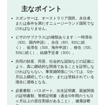
申請ステップの分解
主なポイント
特別な配慮
スポンサーは、オーストラリア国民、永住者、
パートナービザ申請手続きに関するよくある質問
または条件を満たすニュージーランド国民でな
ければなりません。
ビザのサブクラスは5種類あります：一時滞在
（820、国内申請）、永住（801、820に続
く）、仮滞在（309、海外申請）、移住（100、
309に続く）、結婚予定者（300）。
共同の財産、同居、社会的な認知などの証拠に
より、真に継続的な関係であることを証明しな
ければならない。事実婚関係については、12か
月以上継続しているか、または登録されている
場合に適格となる。
必要書類：パスポート、出生証明書、親族関係
の証明書類、警察証明書（過去10年間のうち12
ヶ月以上の居住実績があること）、健康診断