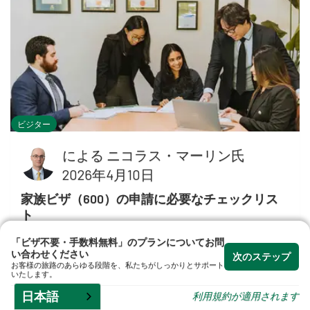
なビ
ださ
ビジター
専
による
ニコラス・マーリン氏
2026年4月10日
家族ビザ（600）の申請に必要なチェックリス
ト
この記事では、家族訪問ビザ（サブクラス
「ビザ不要・手数料無料」のプランについてお問
い合わせください
600）のチェックリスト、申請資格、申請
次のステップ
お客様の旅路のあらゆる段階を、私たちがしっかりとサポート
いたします。
手続き、および実用的なアドバイスについ
日本語
て解説します。
利用規約が適用されます