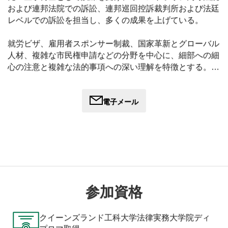
および連邦法院での訴訟、連邦巡回控訴裁判所および法廷
レベルでの訴訟を担当し、多くの成果を上げている。
就労ビザ、雇用者スポンサー制裁、国家革新とグローバル
人材、複雑な市民権申請などの分野を中心に、細部への細
心の注意と複雑な法的事項への深い理解を特徴とする。自
然裁判への対応、難民・保護事件、家族・配偶者ビザ（家
族暴力を含む）、移民法501条を含む犯罪や性格に関する
問題にも精通している。専門分野は、大臣介入、ビザ却下
電子メール
／取消に関する法廷メリット審査、司法審査にまで及ぶ。
シンディ・ザオ博士は、オーストラリアで唯一の医療訓練
を受けた上級移民弁護士である。当事務所の医療・健康・
障害分野を率い、健康・障害関連の移民案件についてアド
バイスを行っている。複雑な健康問題に直面する数多くの
クライアントの永住権取得に成功し、PIC4007、
参加資格
PIC4005、Medical Officer of the Commonwealth（連邦医務
官）案件の経験も豊富。
クイーンズランド工科大学法律実務大学院ディ