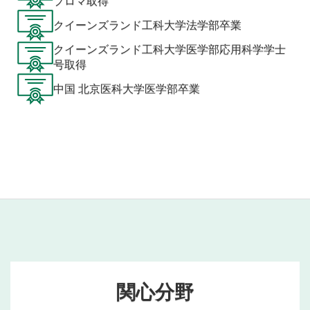
プロマ取得
シンディ・ザオ博士の成功は、その強い仕事倫理と直接的
なコミュニケーションに裏打ちされており、多くのクライ
クイーンズランド工科大学法学部卒業
アントのビザ申請や不服申し立てにおいて常に良い結果を
クイーンズランド工科大学医学部応用科学学士
もたらしている。中国語に堪能であるため、様々な文化的
号取得
背景を持つクライアントと効果的にコミュニケーションを
とり、信頼関係を築くことができる。
中国 北京医科大学医学部卒業
この分野での献身的な取り組みで有名な彼女は、扱うすべ
ての事件でクライアントに献身的に対応し、移民法の領域
で信頼され、効果的な擁護者となっている。
関心分野