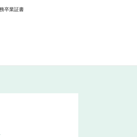
務卒業証書
ザ