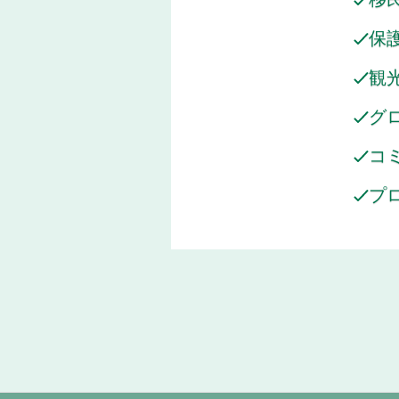
保
観
グ
コ
プ