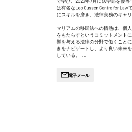
で学び、2023年7月に法学部を優
は有名なLeo Cussen Centre f
にスキルを磨き、法律実務のキャリ
マリアムの移民法への情熱は、個人
をもたらすというコミットメントに
響を与える法律の分野で働くことに
きをナビゲートし、より良い未来を
している。
マリアムが仕事で最も大切にしてい
持つクライアントと関わる機会であ
電子メール
で生じる無数の問題に対するユニ
余暇には、健康的で活動的なライフ
味はジム通いで、さまざまなフィッ
み、体型維持に努めている。さらに、
に、頻繁に散歩に出かけている。こ
康に貢献するだけでなく、厳しい職
クゼーションをもたらしている。