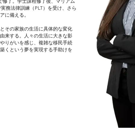
等で修了。学士課程修了後、マリアム
or Lawで実務法律訓練（PLT）を受け、さら
アに備える。
とその家族の生活に具体的な変化
由来する。人々の生活に大きな影
やりがいを感じ、複雑な移民手続
築くという夢を実現する手助けを
ることのひとつは、多様な背景を
る。このような経験は、移民問題
ークな視点を彼女に与えてくれる。
スタイルの維持に努めている。趣
トネス・アクティビティに取り組
毎日10,000歩を歩くことを目標
れらの活動は、彼女の身体的な健
業生活以外のバランス感覚とリラ