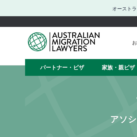
オーストラ
お
お困
何
パートナー・ビザ
家族・親ビザ
ビザの手
アソシ