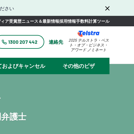
ださい
ディア
受賞歴
ニュース＆最新情報
採用情報
手数料計算ツール
2025 テルストラ・ベス
1300 207 442
連絡先
ト・オブ・ビジネス・
アワード ノミネート
ておよびキャンセル
その他のビザ
ン
門弁護士