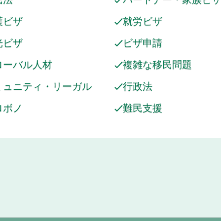
護ビザ
就労ビザ
光ビザ
ビザ申請
ローバル人材
複雑な移民問題
ミュニティ・リーガル
行政法
ロボノ
難民支援