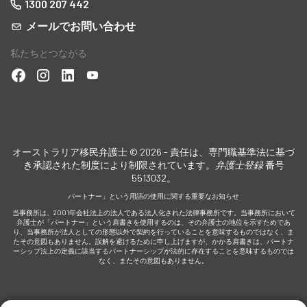
1300 207 442
メールでお問い合わせ
私たちとつながる
オーストラリア移民弁護士 © 2026 - 責任は、専門職基準法に基づ
き承認された制度により制限されています
。弁護士登録
番号
5513032。
パートナー」という用語の使用に関する重要なお知らせ
当事務所は、2001年会社法上の法人である法人化された法律事務所です。当事務所において
弁護士が「パートナー」という肩書きを使用するのは、その弁護士の地位を示すためであ
り、当事務所が法人としての形態以外で契約を行っていることを意味するものではなく、ま
たその意図もありません。誤解を避けるために申し上げますが、かかる肩書きは、パートナ
ーシップ法上の定義に該当するパートナーシップが法的に存在することを意味するものでは
なく、またその意図もありません。