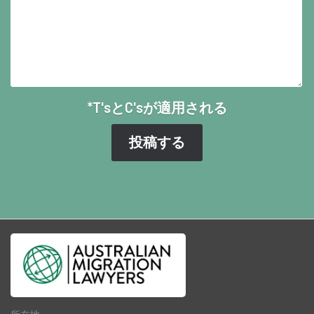
*T'sとC'sが適用される