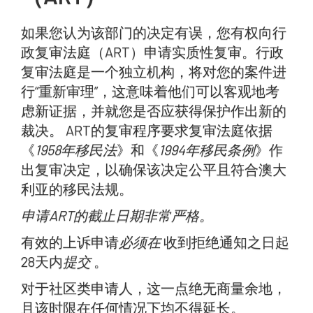
如果您认为该部门的决定有误，您有权向行
政复审法庭（ART）申请实质性复审。行政
复审法庭是一个独立机构，将对您的案件进
行“重新审理”，这意味着他们可以客观地考
虑新证据，并就您是否应获得保护作出新的
裁决。 ART的复审程序要求复审法庭依据
《
1958年移民法
》和《
1994年移民条例
》作
出复审决定，以确保该决定公平且符合澳大
利亚的移民法规。
申请ART的截止日期非常严格。
有效的上诉申请
必须在
收到拒绝通知之日起
28天内
提交
。
对于社区类申请人，这一点绝无商量余地，
且该时限在任何情况下均不得延长。