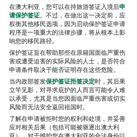
在澳大利亚，您可以在持旅游签证入境后
连接签证影响与合法身份
申
请保护签证
。不过，在做出这一决定前，应
复审权：行政复审法庭（ART）
权衡其他移民选项，因为启动保护签证申请
联邦巡回法院的司法审查
程序是一项重大的法律步骤，将从根本上影
响您的移民路径。
潜在的撤销与第48条禁止规定
保护签证旨在帮助那些在原籍国面临严重伤
澳大利亚移民律师如何提供帮助
害或遭受迫害的实际风险的人士，是否符合
我们在此支持您的旅程
申请条件取决于能否证明存在这些危险。
常见问题
当内政部签发
保护签证拒签决定
时，其后果
立竿见影，对寻求庇护的人而言可能令人难
以承受，尤其是当您因面临严重伤害或切实
风险而无法安全返回祖国时。
了解在申请被拒时您的权利和处境，并妥善
应对相关后果（包括可能被驱逐出澳大利
亚），对于维护您在澳大利亚的合法身份以