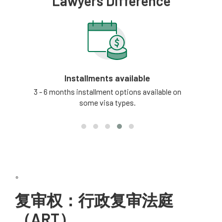
Lawyers Difference
Installments available
tion
3 - 6 months installment options available on
Our
some visa types.
updat
。
复审权：行政复审法庭
（ART）