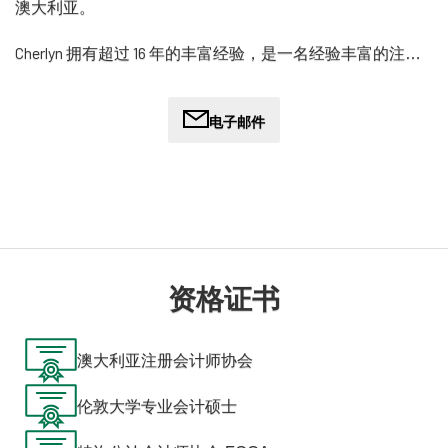
澳大利亚。
Cherlyn 拥有超过 16 年的丰富经验，是一名经验丰富的注册
执业会计师。她的职业生涯始于会计和审计公司，磨练了她
在专业服务领域的专业知识。随后，她进入了不同行业的商
业公司，包括广告、媒体、教育、零售、IT、市场营销、零
电子邮件
售和办公楼租赁、时尚、房地产开发和餐饮酒店业。
Cherlyn 热衷于通过与内部和外部利益相关者合作，优化组
织效率和效益。她的专长包括识别业务风险、完善内部控制
和简化流程，以推动可持续增长和成功。
除了专业工作之外，Cherlyn 还在尊巴、普拉提、瑜伽和烹
资格证书
饪探险等活动中找到了乐趣。家人和朋友在她的生活中占据
着重要位置，她乐于与他们共度美好时光。
澳大利亚注册会计师协会
伦敦大学专业会计硕士