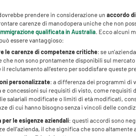
dovrebbe prendere in considerazione un
accordo di
frontare carenze di manodopera uniche che non poss
immigrazione qualificata in Australia
. Ecco alcuni m
 può essere vantaggioso:
e le carenze di competenze critiche
: se un'azien
e che non sono prontamente disponibili sul mercato d
il reclutamento all'estero per soddisfare queste pr
oni personalizzate
: a differenza dei programmi di 
tà e concessioni sui requisiti di visto, come requisit
lie salariali modificate o limiti di età modificati, c
e di cui hanno bisogno senza i vincoli delle condizi
 per le esigenze aziendali
: questi accordi sono neg
e dell'azienda, il che significa che sono altamente a