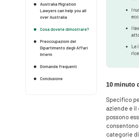
Australia Migration
I r
Lawyers can help you all
ecce
over Australia
I l
Cosa dovete dimostrare?
att
Preoccupazioni del
Le 
Dipartimento degli Affari
ric
Interni
Domande frequenti
Conclusione
10
minuto d
Specifico pe
aziende e il
possono esse
consentono a
categorie di 