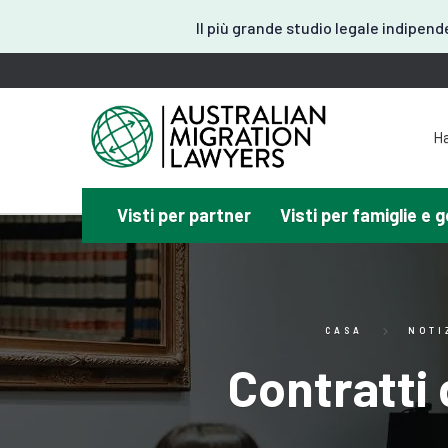
Il più grande studio legale indipend
Ha
H
Visti per partner
Visti per famiglie e g
Hai 
CASA
NOTI
Contratti 