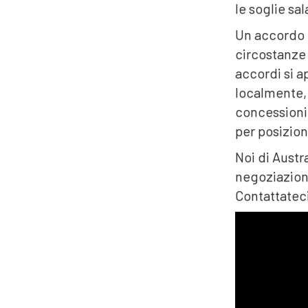
le soglie sa
Un accordo d
circostanze 
accordi si a
localmente, 
concessioni 
per posizio
Noi di Austr
negoziazione 
Contattateci