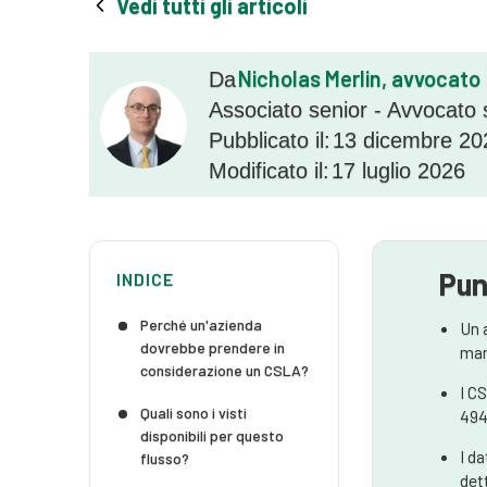
Vedi tutti gli articoli
Nicholas Merlin, avvocato
Da
Associato senior - Avvocato 
Pubblicato il:
13 dicembre 20
Modificato il:
17 luglio 2026
Pun
INDICE
Perché un'azienda
Un 
dovrebbe prendere in
man
considerazione un CSLA?
I C
Quali sono i visti
494
disponibili per questo
I d
flusso?
det