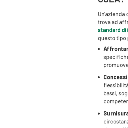
Un'azienda 
trova ad af
standard di 
questo tipo
Affrontar
specifich
promuove 
Concessi
flessibili
bassi, sog
competenz
Su misura
circostanz