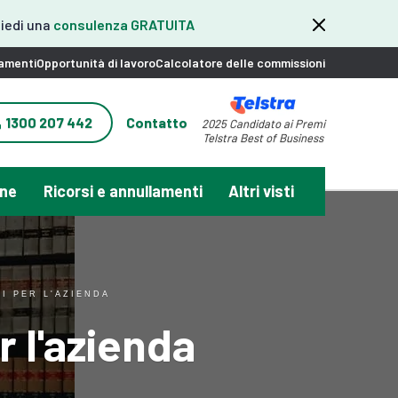
hiedi una
consulenza GRATUITA
namenti
Opportunità di lavoro
Calcolatore delle commissioni
1300 207 442
Contatto
2025 Candidato ai Premi
Telstra Best of Business
one
Ricorsi e annullamenti
Altri visti
I PER L'AZIENDA
r l'azienda