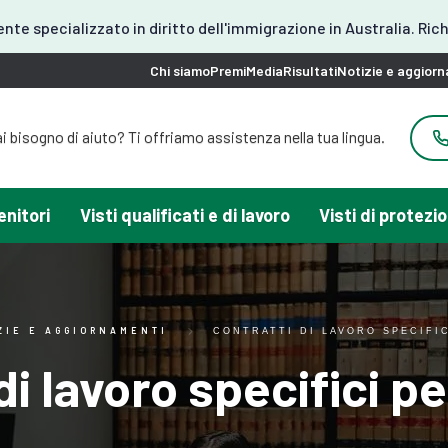
ente specializzato in diritto dell'immigrazione in Australia. Ric
Chi siamo
Premi
Media
Risultati
Notizie e aggior
i bisogno di aiuto? Ti offriamo assistenza nella tua lingua.
ai bisogno di aiuto? È disponibile l'assistenza in coreano.
Ha bisogno di aiuto? Possiamo assisterla in giapponese.
Ha bisogno di aiuto? Offriamo assistenza in cinese.
enitori
Visti qualificati e di lavoro
Visti di protezi
bisogno di aiuto per il visto? Possiamo aiutarti in spagnolo.
Qui offriamo assistenza in vietnamita.
ZIE E AGGIORNAMENTI
CONTRATTI DI LAVORO SPECIFIC
di lavoro specifici pe