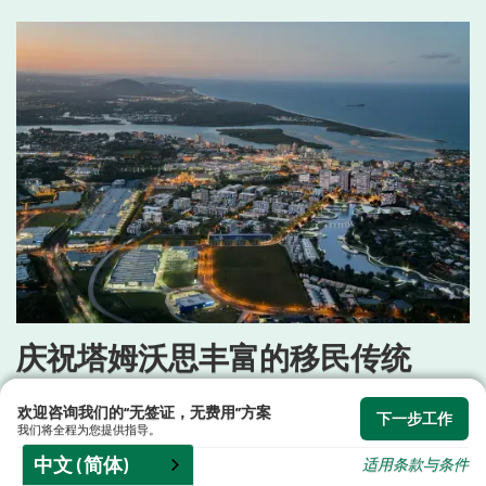
庆祝塔姆沃思丰富的移民传统
塔姆沃思拥有充满活力的历史，其发展轨迹深
欢迎咨询我们的“无签证，无费用”方案
下一步工作
我们将全程为您提供指导。
受移民浪潮影响。作为新英格兰地区的重要农
中文 (简体)
适用条款与条件
业中心，这里长期吸引着人们前来耕作。近年