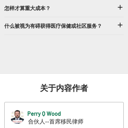
如果您的签证上没有附上 PIC 4007，则会附上
怎样才算重大成本？
PIC 4005，这样您就无法申请健康豁免。这意
味着，如果您不符合健康要求，您将无法获得
重大费用阈值目前为 51,000 美元。如果您的健
什么被视为有碍获得医疗保健或社区服务？
签证。
康状况超过了这一门槛，您的健康状况将被视
为对社区造成重大费用。
需要获得器官移植或透析等被认为供不应求的
服务的情况将被视为有损于获得医疗保健或社
区服务。
关于内容作者
Perry Q Wood
合伙人--首席移民律师