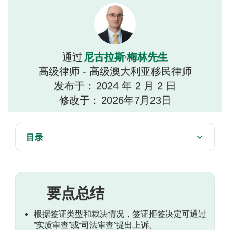
尼古拉斯·梅林先生
通过
高级律师 - 高级澳大利亚移民律师
发布于：
2024 年 2 月 2 日
修改于：
2026年7月23日
目录
我们可以提供帮助
您有资格对拒签提出上诉吗？
您是否在拒签上诉时限内？
要点总结
澳大利亚行政复议法庭会发生什么？
根据签证类型和裁决情况，签证拒签决定可通过
“实质审查”或“司法审查”提出上诉。
仲裁庭能做什么？