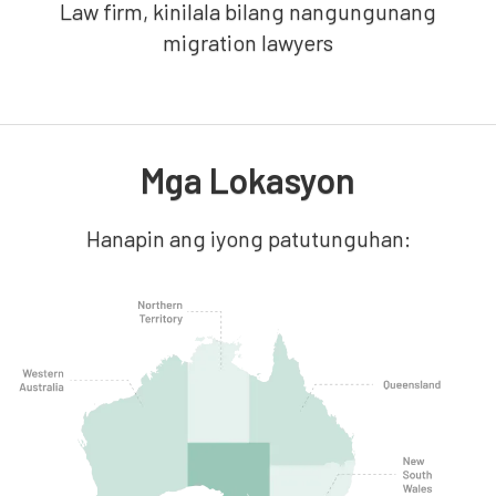
Law firm, kinilala bilang nangungunang
migration lawyers
Mga Lokasyon
Hanapin ang iyong patutunguhan: