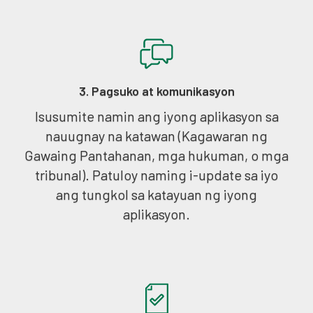
3. Pagsuko at komunikasyon
Isusumite namin ang iyong aplikasyon sa
nauugnay na katawan (Kagawaran ng
Gawaing Pantahanan, mga hukuman, o mga
tribunal). Patuloy naming i-update sa iyo
ang tungkol sa katayuan ng iyong
aplikasyon.