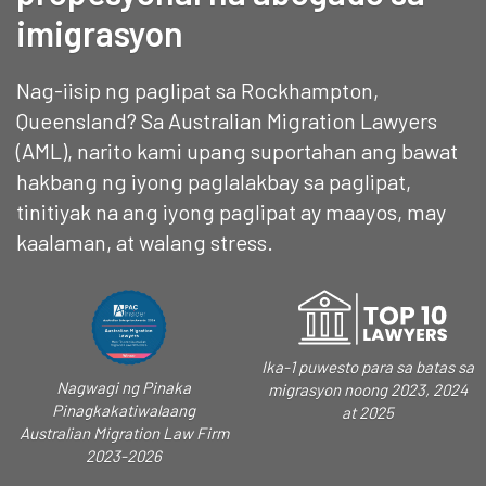
imigrasyon
Nag-iisip ng paglipat sa Rockhampton,
Queensland? Sa Australian Migration Lawyers
(AML), narito kami upang suportahan ang bawat
hakbang ng iyong paglalakbay sa paglipat,
tinitiyak na ang iyong paglipat ay maayos, may
kaalaman, at walang stress.
Ika-1 puwesto para sa batas sa
Nagwagi ng Pinaka
migrasyon noong 2023, 2024
Pinagkakatiwalaang
at 2025
Australian Migration Law Firm
2023-2026