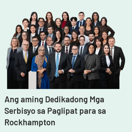
Ang aming Dedikadong Mga
Serbisyo sa Paglipat para sa
Rockhampton