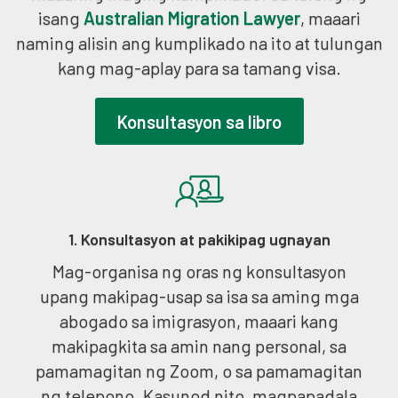
isang
Australian Migration Lawyer
, maaari
naming alisin ang kumplikado na ito at tulungan
kang mag-aplay para sa tamang visa.
Konsultasyon sa libro
1. Konsultasyon at pakikipag ugnayan
Mag-organisa ng oras ng konsultasyon
upang makipag-usap sa isa sa aming mga
abogado sa imigrasyon, maaari kang
makipagkita sa amin nang personal, sa
pamamagitan ng Zoom, o sa pamamagitan
ng telepono. Kasunod nito, magpapadala