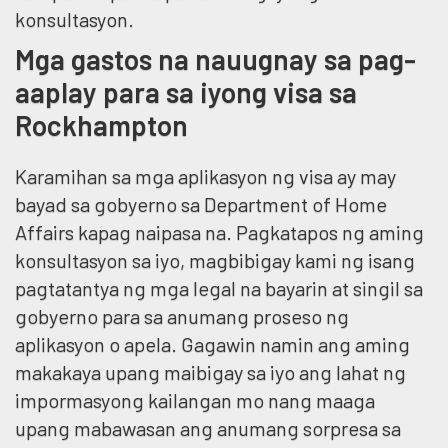
konsultasyon.
Mga gastos na nauugnay sa pag-
aaplay para sa iyong visa sa
Rockhampton
Karamihan sa mga aplikasyon ng visa ay may
bayad sa gobyerno sa Department of Home
Affairs kapag naipasa na. Pagkatapos ng aming
konsultasyon sa iyo, magbibigay kami ng isang
pagtatantya ng mga legal na bayarin at singil sa
gobyerno para sa anumang proseso ng
aplikasyon o apela. Gagawin namin ang aming
makakaya upang maibigay sa iyo ang lahat ng
impormasyong kailangan mo nang maaga
upang mabawasan ang anumang sorpresa sa