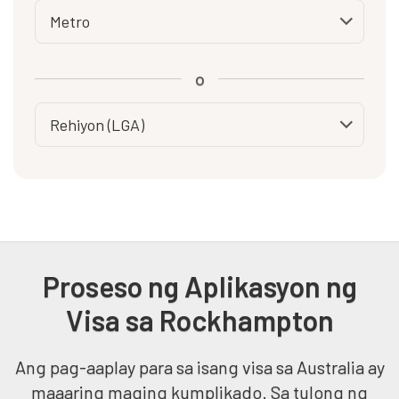
o
Proseso ng Aplikasyon ng
Visa sa Rockhampton
Ang pag-aaplay para sa isang visa sa Australia ay
maaaring maging kumplikado. Sa tulong ng