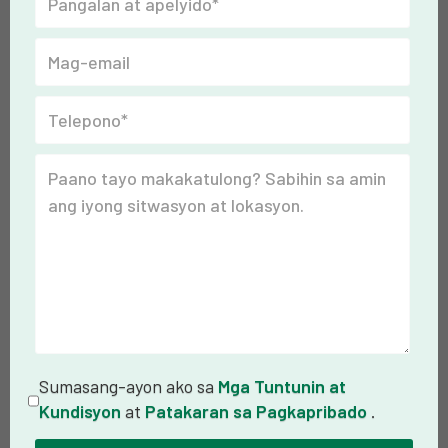
Sumasang-ayon ako sa
Mga Tuntunin at
Kundisyon
at
Patakaran sa Pagkapribado
.