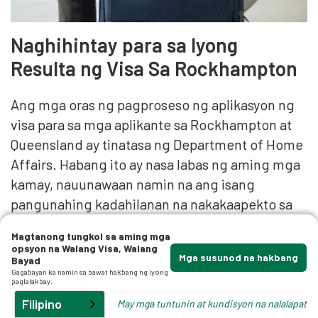
Naghihintay para sa Iyong
Resulta ng Visa Sa Rockhampton
Ang mga oras ng pagproseso ng aplikasyon ng
visa para sa mga aplikante sa Rockhampton at
Queensland ay tinatasa ng Department of Home
Affairs. Habang ito ay nasa labas ng aming mga
kamay, nauunawaan namin na ang isang
pangunahing kadahilanan na nakakaapekto sa
oras para sa Kagawaran upang maproseso ang
Magtanong tungkol sa aming mga
isang visa ay maaaring nakasalalay sa uri ng
opsyon na Walang Visa, Walang
Mga susunod na hakbang
Bayad
subclass ng visa na iyong inaaplayan, ang dami
Gagabayan ka namin sa bawat hakbang ng iyong
ng mga kamakailang aplikasyon, ang lakas ng
paglalakbay.
ebidensya na iyong inilalahad, at marami pa.
Filipino
May mga tuntunin at kundisyon na nalalapat