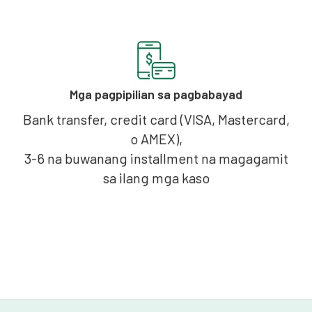
Mga pagpipilian sa pagbabayad
Bank transfer, credit card (VISA, Mastercard,
o AMEX),
3-6 na buwanang installment na magagamit
sa ilang mga kaso