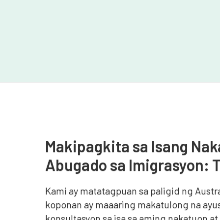
Makipagkita sa Isang Nak
Abugado sa Imigrasyon:
Kami ay matatagpuan sa paligid ng Austra
koponan ay maaaring makatulong na ayus
konsultasyon sa isa sa aming nakatuon a