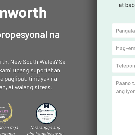
at bab
amworth
propesyonal na
rth, New South Wales? Sa
o kami upang suportahan
paglipat, tinitiyak na
n, at walang stress.
go sa mga
Niraranggo ang
gunang
pinakamahusay na