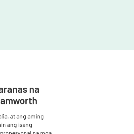
aranas na
 Tamworth
lia, at ang aming
in ang isang
t propesyonal na mga