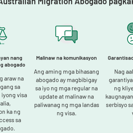
Australian Migration Abogado pagka
ayan nang
Malinaw na komunikasyon
Garantisa
ang abogado
Ang aming mga bihasang
Nag aa
g araw na
abogado ay magbibigay
garantiya
gang sa
sa iyo ng mga regular na
ng kliy
 iyong visa
update at malinaw na
kaugnayan
alia,
paliwanag ng mga landas
serbisyo s
n ka ng
ng visa.
ccess sa
ugado.