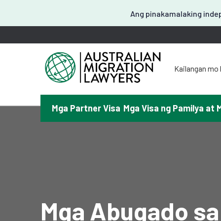
Ang pinakamalaking indep
Kailangan mo 
도움이
お困
Mga Partner Visa
Mga Visa ng Pamilya at 
请問
¿Necesitas a
T
Mga Abugado sa