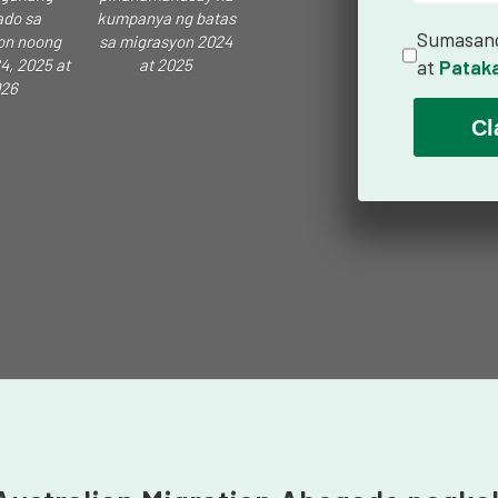
do sa
kumpanya ng batas
Sumasang
on noong
sa migrasyon 2024
4, 2025 at
at 2025
at
Pataka
26