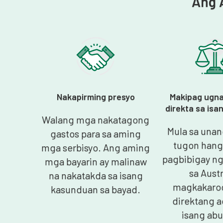
Ang 
Nakapirming presyo
Makipag ugn
direkta sa is
Walang mga nakatagong
Mula sa unan
gastos para sa aming
tugon hang
mga serbisyo. Ang aming
pagbibigay ng
mga bayarin ay malinaw
sa Austr
na nakatakda sa isang
magkakaroo
kasunduan sa bayad.
direktang a
isang ab