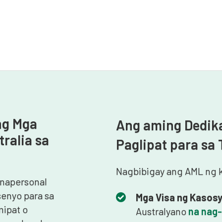
ng Mga
Ang aming Dedik
ralia sa
Paglipat para sa
Nagbibigay ang AML ng 
inapersonal
isenyo para sa
Mga Visa ng Kasosy
mipat o
Australyano
na nag-