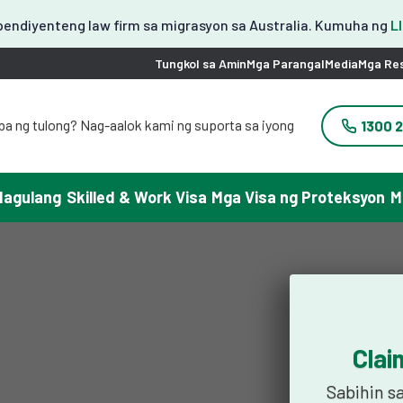
endiyenteng law firm sa migrasyon sa Australia. Kumuha ng
L
Tungkol sa Amin
Mga Parangal
Media
Mga Re
ba ng tulong? Nag-aalok kami ng suporta sa iyong
1300 
wika.
 필요하세요? 한국어 지원이 제공됩니다.
りですか？日本語での対応可能です。
Magulang
Skilled & Work Visa
Mga Visa ng Proteksyon
M
需要帮助吗？我们可以提供中文服务。
yuda con tu visa? Podemos ayudarte en español.
ại đây chúng tôi có hỗ trợ tiếng Việt.
Clai
Sabihin s