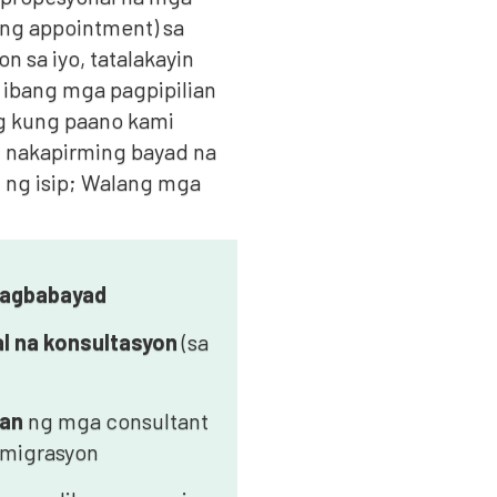
ng appointment) sa
 sa iyo, tatalakayin
t ibang mga pagpipilian
ag kung paano kami
 nakapirming bayad na
 ng isip; Walang mga
pagbabayad
al na konsultasyon
(sa
nan
ng mga consultant
imigrasyon