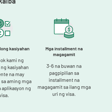
kaiba
dong kasiyahan
Mga installment na
magagamit
lok kami ng
3-6 na buwan na
 ng kasiyahan
pagpipilian sa
ente na may
installment na
 sa aming mga
magagamit sa ilang mga
a aplikasyon ng
uri ng visa.
visa.