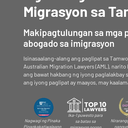
Migrasyon sa T
Makipagtulungan sa mga 
abogado sa imigrasyon
Isinasaalang-alang ang paglipat sa Tamwo
Australian Migration Lawyers (AML), narit
ang bawat hakbang ng iyong paglalakbay sa 
ang iyong paglipat ay maayos, may kaalama
Ika-1 puwesto para
Nagwagi ng Pinaka
Nirarang
sa batas sa
Pinagkakatiwalaang
nangun
migrasyon noong