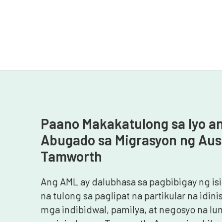
Paano Makakatulong sa Iyo a
Abugado sa Migrasyon ng Aust
Tamworth
Ang AML ay dalubhasa sa pagbibigay ng is
na tulong sa paglipat na partikular na idin
mga indibidwal, pamilya, at negosyo na lu