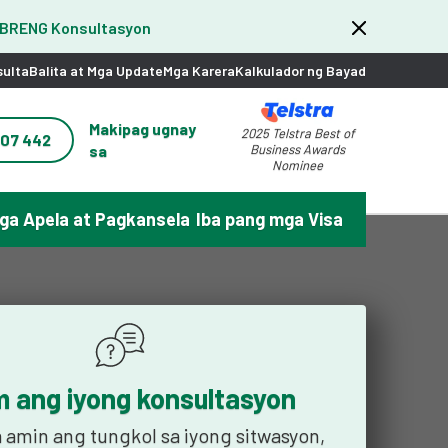
IBRENG Konsultasyon
sulta
Balita at Mga Update
Mga Karera
Kalkulador ng Bayad
Makipag ugnay
2025 Telstra Best of
207 442
sa
Business Awards
Nominee
ga Apela at Pagkansela
Iba pang mga Visa
m ang iyong konsultasyon
a amin ang tungkol sa iyong sitwasyon,