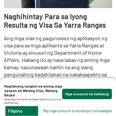
Naghihintay Para sa Iyong
Resulta ng Visa Sa Yarra Ranges
Ang mga oras ng pagproseso ng aplikasyon ng
visa para sa mga aplikante sa Yarra Ranges at
Victoria ay sinusuri ng Department of Home
Affairs. Habang ito ay nasa labas ng aming mga
kamay, nauunawaan namin na ang isang
pangunahing kadahilanan na nakakaapekto sa
oras para sa Kagawaran upang maproseso ang
Magtanong tungkol sa aming mga
isang visa ay maaaring nakasalalay sa uri ng
opsyon na Walang Visa, Walang
Mga susunod na hakbang
Bayad
subclass ng visa na iyong inaaplayan, ang dami
Gagabayan ka namin sa bawat hakbang ng iyong
ng mga kamakailang aplikasyon, ang lakas ng
paglalakbay.
ebidensya na iyong inilalahad, at marami pa.
Filipino
May mga tuntunin at kundisyon na nalalapat