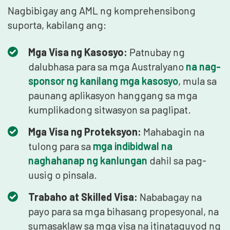
Nagbibigay ang AML ng komprehensibong
suporta, kabilang ang:
Mga Visa ng Kasosyo:
Patnubay ng
dalubhasa para sa mga Australyano
na nag-
sponsor ng kanilang mga kasosyo
, mula sa
paunang aplikasyon hanggang sa mga
kumplikadong sitwasyon sa paglipat.
Mga Visa ng Proteksyon:
Mahabagin na
tulong para sa
mga indibidwal na
naghahanap ng kanlungan
dahil sa pag-
uusig o pinsala.
Trabaho at Skilled Visa:
Nababagay na
payo para sa mga bihasang propesyonal, na
sumasaklaw sa mga visa na itinataguyod ng