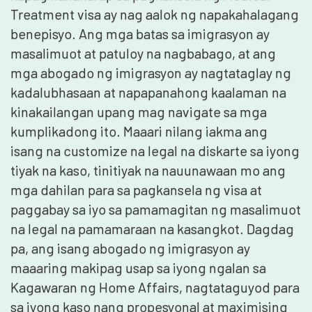
Treatment visa ay nag aalok ng napakahalagang
benepisyo. Ang mga batas sa imigrasyon ay
masalimuot at patuloy na nagbabago, at ang
mga abogado ng imigrasyon ay nagtataglay ng
kadalubhasaan at napapanahong kaalaman na
kinakailangan upang mag navigate sa mga
kumplikadong ito. Maaari nilang iakma ang
isang na customize na legal na diskarte sa iyong
tiyak na kaso, tinitiyak na nauunawaan mo ang
mga dahilan para sa pagkansela ng visa at
paggabay sa iyo sa pamamagitan ng masalimuot
na legal na pamamaraan na kasangkot. Dagdag
pa, ang isang abogado ng imigrasyon ay
maaaring makipag usap sa iyong ngalan sa
Kagawaran ng Home Affairs, nagtataguyod para
sa iyong kaso nang propesyonal at maximising