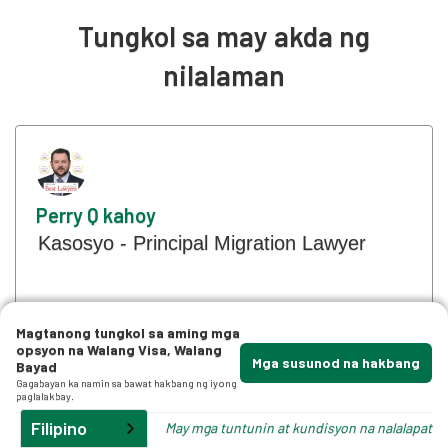
ng bagong impormasyon o katibayan na
kalusugan o kaligtasan ng publiko.
Tungkol sa may akda ng
maaaring suportahan ang iyong apela. Ang
paghahanap ng legal na representasyon mula sa
nilalaman
isang abogado ng imigrasyon ay maaaring
makabuluhang mapahusay ang iyong mga
pagkakataon ng isang matagumpay na apela o
pagsusuri.
Perry Q kahoy
Kasosyo - Principal Migration Lawyer
Si Perry Q Wood ay Immediate Past
Magtanong tungkol sa aming mga
President ng Australian Institute of
opsyon na Walang Visa, Walang
Mga susunod na hakbang
Administrative Law at isa sa mga
Bayad
Gagabayan ka namin sa bawat hakbang ng iyong
nangungunang abogado sa administratibo,
paglalakbay.
imigrasyon at karapatang pantao sa
Filipino
May mga tuntunin at kundisyon na nalalapat