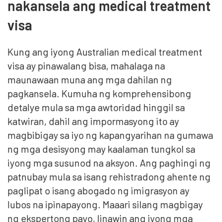
nakansela ang medical treatment
visa
Kung ang iyong Australian medical treatment
visa ay pinawalang bisa, mahalaga na
maunawaan muna ang mga dahilan ng
pagkansela. Kumuha ng komprehensibong
detalye mula sa mga awtoridad hinggil sa
katwiran, dahil ang impormasyong ito ay
magbibigay sa iyo ng kapangyarihan na gumawa
ng mga desisyong may kaalaman tungkol sa
iyong mga susunod na aksyon. Ang paghingi ng
patnubay mula sa isang rehistradong ahente ng
paglipat o isang abogado ng imigrasyon ay
lubos na ipinapayong. Maaari silang magbigay
ng ekspertong payo, linawin ang iyong mga