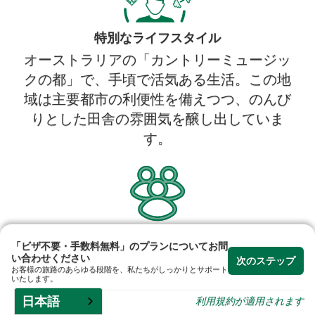
特別なライフスタイル
オーストラリアの「カントリーミュージッ
クの都」で、手頃で活気ある生活。この地
域は主要都市の利便性を備えつつ、のんび
りとした田舎の雰囲気を醸し出していま
す。
歓迎のコミュニティ
「ビザ不要・手数料無料」のプランについてお問
親しみやすく成長を続けるコミュニティ
い合わせください
次のステップ
お客様の旅路のあらゆる段階を、私たちがしっかりとサポート
で、強力な支援ネットワークが整っていま
いたします。
す。この都市は、クーティンガルからバラ
日本語
利用規約が適用されます