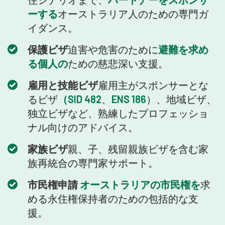
ーする
オーストラリア人のための専門ガ
イダンス。
保護ビザ
迫害や危害のために
避難を求め
る個人の
ための慈悲深い支援。
雇用と技能ビザ
雇用主がスポンサーとな
るビザ
（SID 482
、
ENS 186
）、地域ビザ、
独立ビザなど、熟練したプロフェッショ
ナル向けのアドバイス。
家族ビザ
親、子、残留親族ビザを含む家
族再統合の専門家サポート。
市民権申請
オーストラリアの市民権を
求
める永住権保持者のための包括的な支
援。