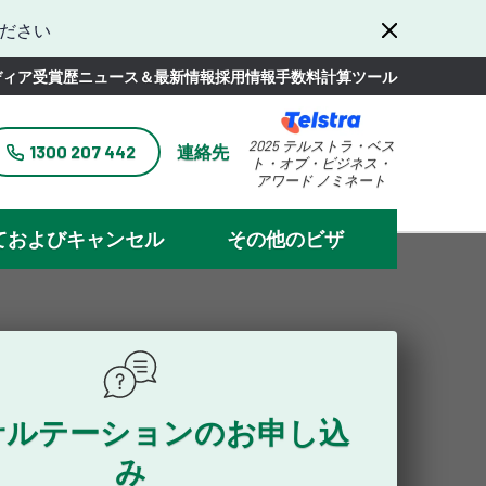
ださい
ディア
受賞歴
ニュース＆最新情報
採用情報
手数料計算ツール
2025 テルストラ・ベス
1300 207 442
連絡先
ト・オブ・ビジネス・
アワード ノミネート
ておよびキャンセル
その他のビザ
サルテーションのお申し込
み