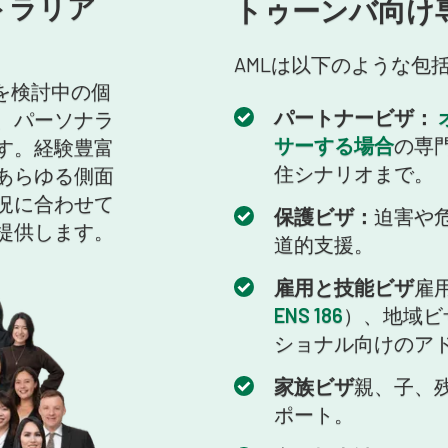
トラリア
トゥーンバ向け
AMLは以下のような包
を検討中の個
パートナービザ：
、パーソナラ
サーする場合
の専
す。経験豊富
住シナリオまで。
あらゆる側面
況に合わせて
保護ビザ：
迫害や
提供します。
道的支援。
雇用と技能ビザ
雇
ENS 186
）、地域ビ
ショナル向けのア
家族ビザ
親、子、
ポート。