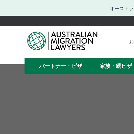
オーストラ
お
お困
何
パートナー・ビザ
家族・親ビザ
ビザの手