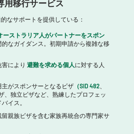
専用移行サービス
括的なサポートを提供している：
オーストラリア人がパートナーをスポン
門的なガイダンス。初期申請から複雑な移
危害により
避難を求める個人
に対する人
用主がスポンサーとなるビザ
（SID 482
、
ザ、独立ビザなど、熟練したプロフェッ
ドバイス。
残留親族ビザを含む家族再統合の専門家サ