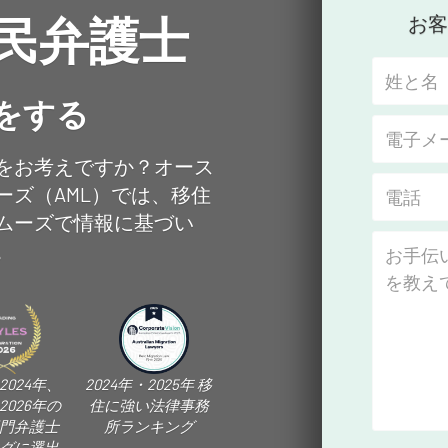
民弁護士
お
をする
をお考えですか？オース
ズ（AML）では、移住
ムーズで情報に基づい
。
2024年、
2024年・2025年 移
2026年の
住に強い法律事務
門弁護士
所ランキング
グに選出