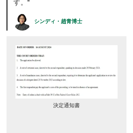
す。"
シンディ・趙青博士
決定通知書